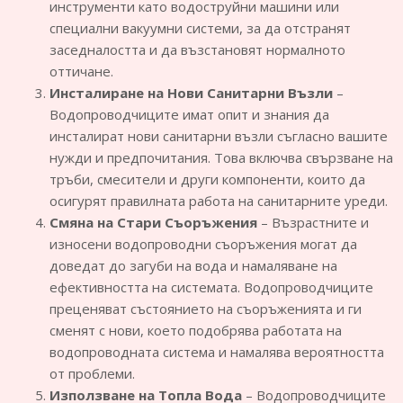
инструменти като водоструйни машини или
специални вакуумни системи, за да отстранят
заседналостта и да възстановят нормалното
оттичане.
Инсталиране на Нови Санитарни Възли
–
Водопроводчиците имат опит и знания да
инсталират нови санитарни възли съгласно вашите
нужди и предпочитания. Това включва свързване на
тръби, смесители и други компоненти, които да
осигурят правилната работа на санитарните уреди.
Смяна на Стари Съоръжения
– Възрастните и
износени водопроводни съоръжения могат да
доведат до загуби на вода и намаляване на
ефективността на системата. Водопроводчиците
преценяват състоянието на съоръженията и ги
сменят с нови, което подобрява работата на
водопроводната система и намалява вероятността
от проблеми.
Използване на Топла Вода
– Водопроводчиците