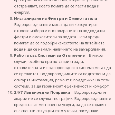
отстраняват, което помага да се пести вода и
енергия.
Инсталиране на Филтри и Омекотители
–
Водопроводчиците могат да ви консултират
относно избора и инсталирането на подходящи
филтри и омекотители за водата. Тези уреди
помагат да се подобри качеството на питейната
вода и да се намали наличието на замърсявания.
Работа със Системи за Отопление
– В някои
случаи, особено при по-стари сгради,
отоплителната и водопроводната система могат да
се преплитат. Водопроводчиците са подготвени да
осигурят инсталация, ремонт и поддръжка на тези
системи, за да гарантират ефективност и комфорт.
24/7 Извънредни Поправки
– Водопроводните
аварии не се случват по график. Водопроводчиците
предоставят мигновенни услуги, за да се справят
със спешни ситуации като утечки, заседнали