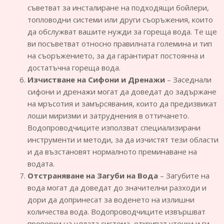
съветват за инсталиране на подходящи бойлери,
топловодни системи или други съоръжения, които
да обслужват вашите нужди за гореща вода. Те ще
ви посъветват относно правилната големина и тип
на съоръжението, за да гарантират постоянна и
достатъчна гореща вода.
Изчистване на Сифони и Дренажи
– Заседнали
сифони и дренажи могат да доведат до задържане
на мръсотия и замърсявания, които да предизвикат
лоши миризми и затруднения в оттичането.
Водопроводчиците използват специализирани
инструменти и методи, за да изчистят тези области
и да възстановят нормалното преминаване на
водата.
Отстраняване на Загуби на Вода
– Загубите на
вода могат да доведат до значителни разходи и
дори да допринесат за воденето на излишни
количества вода. Водопроводчиците извършват
проверки на цялата система, откриват утечки и ги