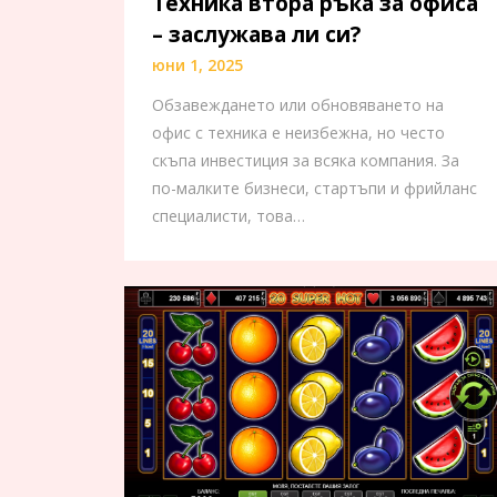
Техника втора ръка за офиса
– заслужава ли си?
юни 1, 2025
Обзавеждането или обновяването на
офис с техника е неизбежна, но често
скъпа инвестиция за всяка компания. За
по-малките бизнеси, стартъпи и фрийланс
специалисти, това…