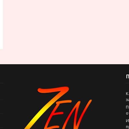
П
К
з
П
о
И
п