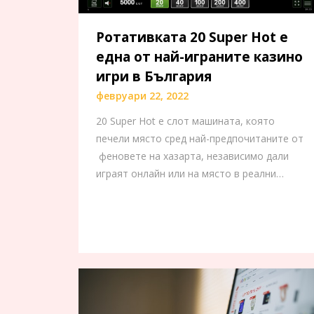
Ротативката 20 Super Hot е
една от най-играните казино
игри в България
февруари 22, 2022
20 Super Hot е слот машината, която
печели място сред най-предпочитаните от
феновете на хазарта, независимо дали
играят онлайн или на място в реални…