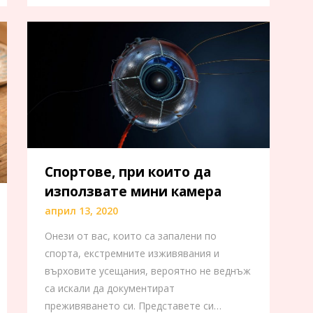
Спортове, при които да
използвате мини камера
април 13, 2020
Онези от вас, които са запалени по
спорта, екстремните изживявания и
върховите усещания, вероятно не веднъж
са искали да документират
преживяването си. Представете си…