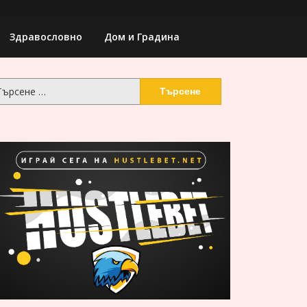
Здравословно
Дом и Градина
рсене