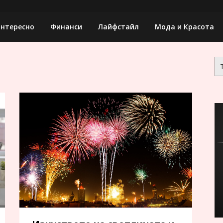
нтересно
Финанси
Лайфстайл
Мода и Красота
Тъ
за: