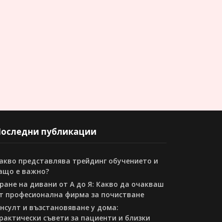
оследни публикации
акво представлява трейдинг обучението и
ащо е важно?
ране на дивани от А до Я: Какво да очакваш
т професионална фирма за почистване
нсулт и възстановяване у дома:
рактически съвети за пациенти и близки