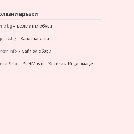
олезни връзки
mo.bg
– Безплатни обяви
pulse.bg
– Запознанства
rkan.info
– Сайт за обяви
ети Влас
– SvetiVlas.net Хотели и Информация