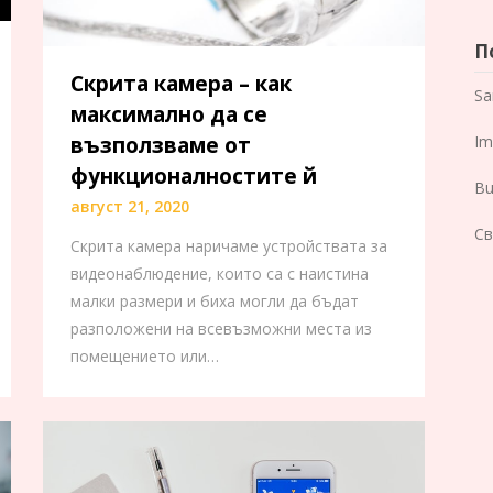
П
Скрита камера – как
Sa
максимално да се
Im
възползваме от
функционалностите й
Bu
август 21, 2020
Св
Скрита камера наричаме устройствата за
видеонаблюдение, които са с наистина
малки размери и биха могли да бъдат
разположени на всевъзможни места из
помещението или…