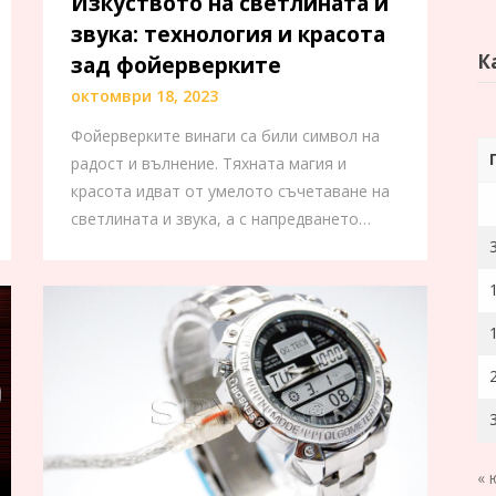
Изкуството на светлината и
звука: технология и красота
К
зад фойерверките
октомври 18, 2023
Фойерверките винаги са били символ на
радост и вълнение. Тяхната магия и
красота идват от умелото съчетаване на
светлината и звука, а с напредването…
« 