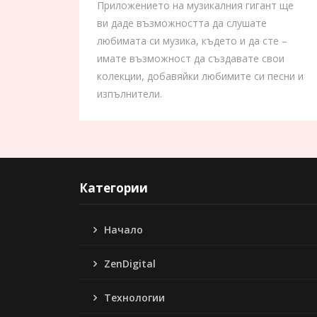
Приложението на музикалния гигант ще
ви даде възможността да слушате
любимата си музика, където и да сте –
имате възможност да създавате свои
колекции, добавяйки любимите си песни и
изпълнители.
Категории
Начало
ZenDigital
Технологии