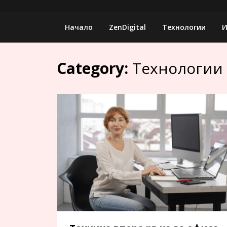
Skip
to
Начало
ZenDigital
Технологии
И
content
Category:
Технологии