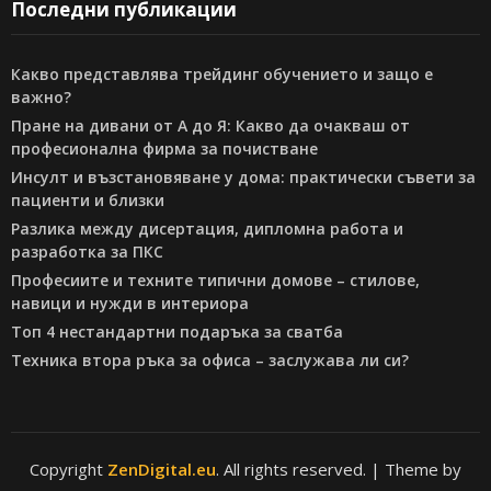
Последни публикации
Какво представлява трейдинг обучението и защо е
важно?
Пране на дивани от А до Я: Какво да очакваш от
професионална фирма за почистване
Инсулт и възстановяване у дома: практически съвети за
пациенти и близки
Разлика между дисертация, дипломна работа и
разработка за ПКС
Професиите и техните типични домове – стилове,
навици и нужди в интериора
Топ 4 нестандартни подаръка за сватба
Техника втора ръка за офиса – заслужава ли си?
Copyright
ZenDigital.eu
. All rights reserved.
| Theme by