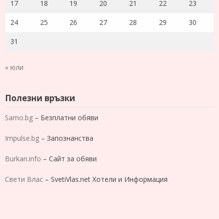
17
18
19
20
21
22
23
24
25
26
27
28
29
30
31
« юли
Полезни връзки
Samo.bg
– Безплатни обяви
Impulse.bg
– Запознанства
Burkan.info
– Сайт за обяви
Свети Влас
– SvetiVlas.net Хотели и Информация