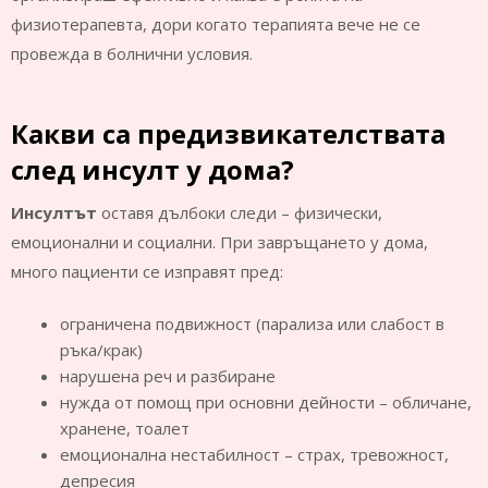
физиотерапевта, дори когато терапията вече не се
провежда в болнични условия.
Какви са предизвикателствата
след инсулт у дома?
Инсултът
оставя дълбоки следи – физически,
емоционални и социални. При завръщането у дома,
много пациенти се изправят пред:
ограничена подвижност (парализа или слабост в
ръка/крак)
нарушена реч и разбиране
нужда от помощ при основни дейности – обличане,
хранене, тоалет
емоционална нестабилност – страх, тревожност,
депресия