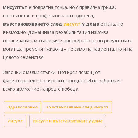
Инсултът
е повратна точка, но с правилна грижа,
постоянство и професионална подкрепа,
възстановяването след
инсулт
у дома
е напълно
възможно. Домашната рехабилитация изисква
организация, мотивация и ангажираност, но резултатите
могат да променят живота – не само на пациента, но и на
цялото семейство.
Започни с малки стъпки. Потърси помощ от
физиотерапевт. Повярвай в процеса. И не забравяй –
всяко движение напред е победа.
Здравословно
възстановяване след инсулт
Инсулт
Инсулт и възстановяване у дома