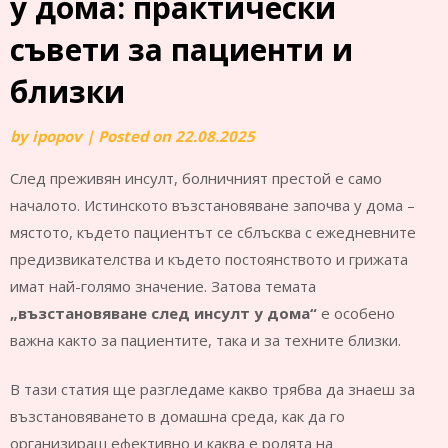
у дома: практически
съвети за пациенти и
близки
by
ipopov
|
Posted on
22.08.2025
След преживян инсулт, болничният престой е само
началото. Истинското възстановяване започва у дома –
мястото, където пациентът се сблъсква с ежедневните
предизвикателства и където постоянството и грижата
имат най-голямо значение. Затова темата
„възстановяване след инсулт у дома“
е особено
важна както за пациентите, така и за техните близки.
В тази статия ще разгледаме какво трябва да знаеш за
възстановяването в домашна среда, как да го
организираш ефективно и каква е ролята на