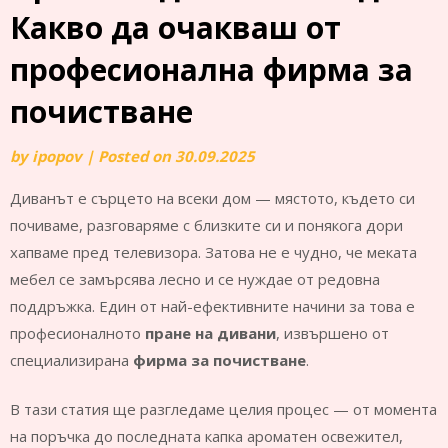
Какво да очакваш от
професионална фирма за
почистване
by
ipopov
|
Posted on
30.09.2025
Диванът е сърцето на всеки дом — мястото, където си
почиваме, разговаряме с близките си и понякога дори
хапваме пред телевизора. Затова не е чудно, че меката
мебел се замърсява лесно и се нуждае от редовна
поддръжка. Един от най-ефективните начини за това е
професионалното
пране на дивани
, извършено от
специализирана
фирма за почистване
.
В тази статия ще разгледаме целия процес — от момента
на поръчка до последната капка ароматен освежител,