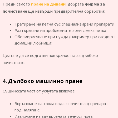
Преди самото
пране на дивани
, добрата
фирма за
почистване
ще извърши предварителна обработка:
Третиране на петна със специализирани препарати
Разтъркване на проблемните зони с мека четка
Обезмирисяване при нужда (например при следи от
домашни любимци)
Целта е да се подготви повърхността за дълбоко
почистване.
4. Дълбоко машинно пране
Същинската част от услугата включва:
Впръскване на топла вода с почистващ препарат
под налягане
Извличане на замърсената течност чрез