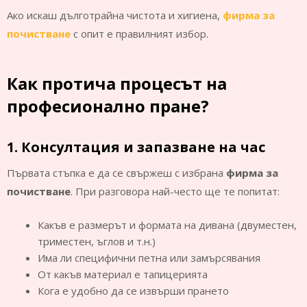
Ако искаш дълготрайна чистота и хигиена,
фирма за
почистване
с опит е правилният избор.
Как протича процесът на
професионално пране?
1. Консултация и запазване на час
Първата стъпка е да се свържеш с избрана
фирма за
почистване
. При разговора най-често ще те попитат:
Какъв е размерът и формата на дивана (двуместен,
триместен, ъглов и т.н.)
Има ли специфични петна или замърсявания
От какъв материал е тапицерията
Кога е удобно да се извърши прането