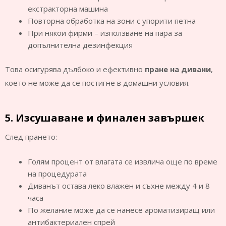
екстракторна машина
Повторна обработка на зони с упорити петна
При някои фирми – използване на пара за
допълнителна дезинфекция
Това осигурява дълбоко и ефективно
пране на дивани
,
което не може да се постигне в домашни условия.
5. Изсушаване и финален завършек
След прането:
Голям процент от влагата се извлича още по време
на процедурата
Диванът остава леко влажен и съхне между 4 и 8
часа
По желание може да се нанесе ароматизиращ или
антибактериален спрей