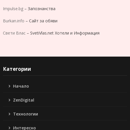
Impulse.bg
– Запознанства
Burkan.info
– Сайт за обяви
Свети Влас
– SvetiVlas.net Хотели и Информация
Категории
Начало
ZenDigital
Технологии
Интересно