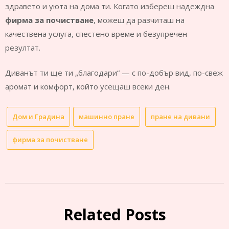
здравето и уюта на дома ти. Когато избереш надеждна
фирма за почистване
, можеш да разчиташ на
качествена услуга, спестено време и безупречен
резултат.
Диванът ти ще ти „благодари“ — с по-добър вид, по-свеж
аромат и комфорт, който усещаш всеки ден.
Дом и Градина
машинно пране
пране на дивани
фирма за почистване
Related Posts