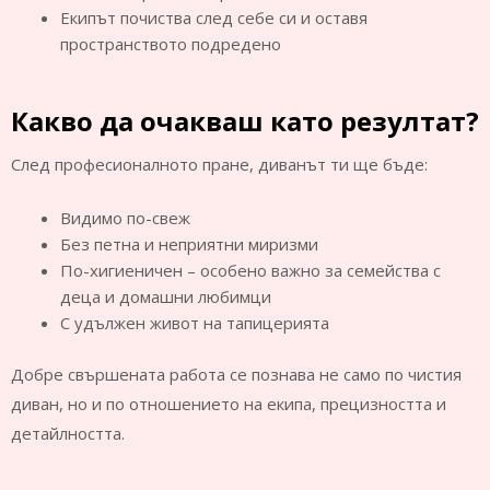
Екипът почиства след себе си и оставя
пространството подредено
Какво да очакваш като резултат?
След професионалното пране, диванът ти ще бъде:
Видимо по-свеж
Без петна и неприятни миризми
По-хигиеничен – особено важно за семейства с
деца и домашни любимци
С удължен живот на тапицерията
Добре свършената работа се познава не само по чистия
диван, но и по отношението на екипа, прецизността и
детайлността.