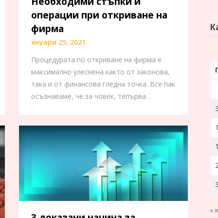
Необходими стъпки и
операции при откриване на
К
фирма
януари 25, 2021
Процедурата по откриване на фирма е
максимално улеснена както от законова,
така и от финансова гледна точка. Все пак
осъзнаваме, че за човек, тепърва…
« 
3 доказани начина за