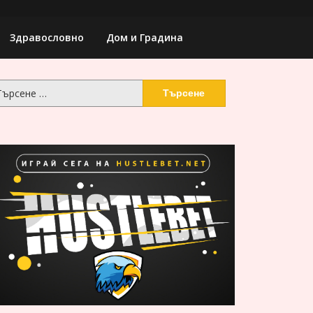
Здравословно
Дом и Градина
рсене