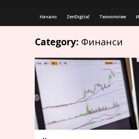
Skip
to
Начало
ZenDigital
Технологии
И
content
Category:
Финанси