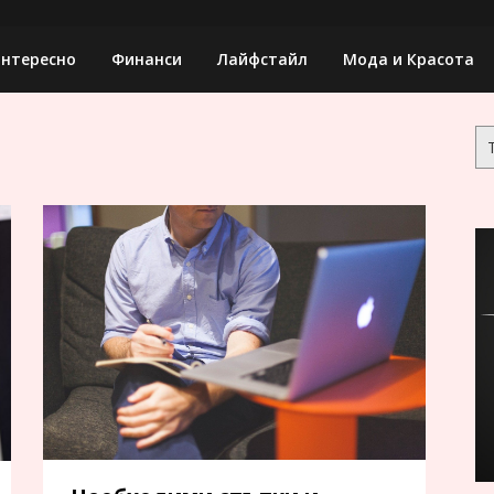
нтересно
Финанси
Лайфстайл
Мода и Красота
Тъ
за: