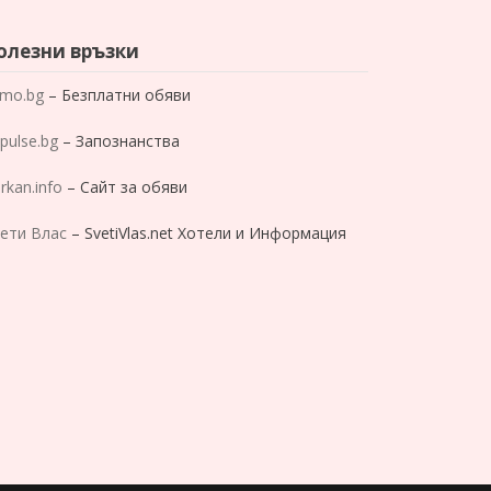
олезни връзки
mo.bg
– Безплатни обяви
pulse.bg
– Запознанства
rkan.info
– Сайт за обяви
ети Влас
– SvetiVlas.net Хотели и Информация