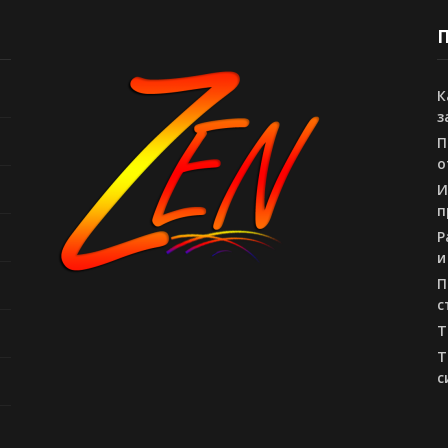
П
К
з
П
о
И
п
Р
и
П
с
Т
Т
с