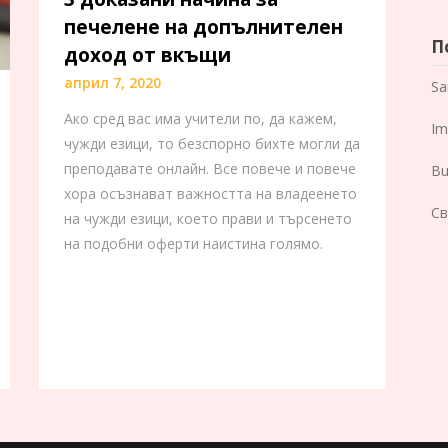
печелене на допълнителен
П
доход от вкъщи
април 7, 2020
Sa
Ако сред вас има учители по, да кажем,
Im
чужди езици, то безспорно бихте могли да
преподавате онлайн. Все повече и повече
Bu
хора осъзнават важността на владеенето
Св
на чужди езици, което прави и търсенето
на подобни оферти наистина голямо.