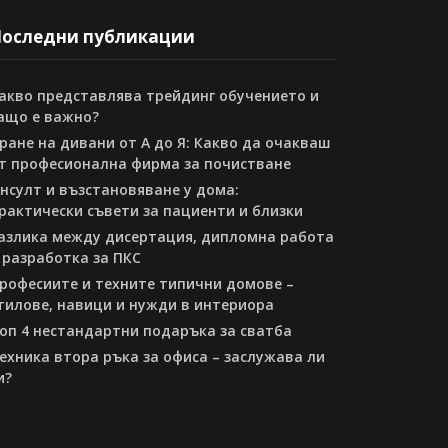
оследни публикации
акво представлява трейдинг обучението и
ащо е важно?
ране на дивани от А до Я: Какво да очакваш
т професионална фирма за почистване
нсулт и възстановяване у дома:
рактически съвети за пациенти и близки
азлика между дисертация, дипломна работа
 разработка за ПКС
рофесиите и техните типични домове –
тилове, навици и нужди в интериора
оп 4 нестандартни подаръка за сватба
ехника втора ръка за офиса – заслужава ли
и?