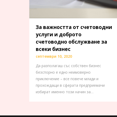
За важността от счетоводни
услуги и доброто
счетоводно обслужване за
всеки бизнес
септември 10, 2020
Да разполагаш със собствен бизнес
безспорно е едно неимоверно
приключение – все повече млади и
прохождащи в сферата предприемачи
избират именно този начин за…