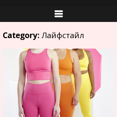
Skip
to
content
Category:
Лайфстайл