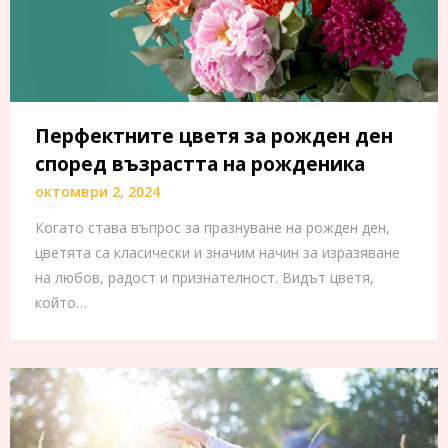
Перфектните цветя за рожден ден
според възрастта на рожденика
октомври 2, 2024
Когато става въпрос за празнуване на рожден ден,
цветята са класически и значим начин за изразяване
на любов, радост и признателност. Видът цветя,
който…