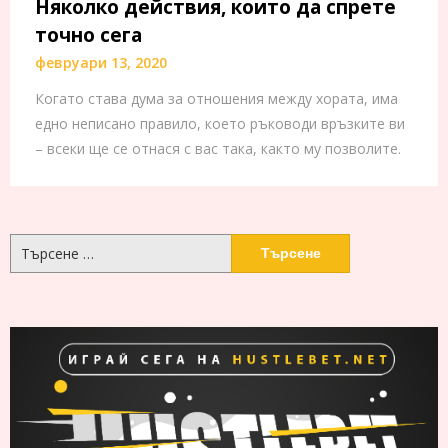
Няколко действия, които да спрете
точно сега
февруари 13, 2020
Когато става дума за отношения между хората, има
едно неписано правило, което ръководи връзките ви
– всеки ще се отнася с вас така, както му позволите.
Търсене
за: