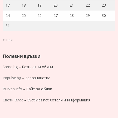
17
18
19
20
21
22
23
24
25
26
27
28
29
30
31
« юли
Полезни връзки
Samo.bg
– Безплатни обяви
Impulse.bg
– Запознанства
Burkan.info
– Сайт за обяви
Свети Влас
– SvetiVlas.net Хотели и Информация