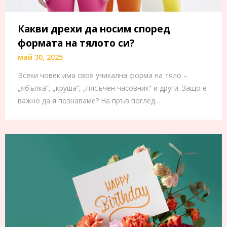
Какви дрехи да носим според
формата на тялото си?
май 30, 2025
Всеки човек има своя уникална форма на тяло –
„ябълка“, „круша“, „пясъчен часовник“ и други. Защо е
важно да я познаваме? На пръв поглед…