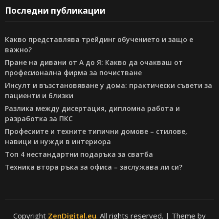
Последни публикации
Какво представлява трейдинг обучението и защо е
важно?
Пране на дивани от А до Я: Какво да очакваш от
професионална фирма за почистване
Инсулт и възстановяване у дома: практически съвети за
пациенти и близки
Разлика между дисертация, дипломна работа и
разработка за ПКС
Професиите и техните типични домове – стилове,
навици и нужди в интериора
Топ 4 нестандартни подаръка за сватба
Техника втора ръка за офиса – заслужава ли си?
Copyright
ZenDigital.eu
. All rights reserved.
| Theme by