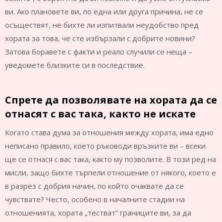
ви. Ако плановете ви, по една или друга причина, не се
осъществят, не бихте ли изпитвали неудобство пред
хората за това, че сте избързали с добрите новини?
Затова боравете с факти и реало случили се неща –
уведомете близките си в последствие.
Спрете да позволявате на хората да се
отнасят с вас така, както не искате
Когато става дума за отношения между хората, има едно
неписано правило, което ръководи връзките ви – всеки
ще се отнася с вас така, както му позволите. В този ред на
мисли, защо бихте търпели отношение от някого, което е
в разрез с добрия начин, по който очаквате да се
чувствате? Често, особено в началните стадии на
отношенията, хората „тестват“ границите ви, за да