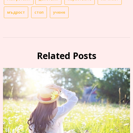
мъдрост
стоп
учене
Related Posts