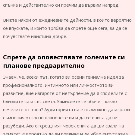
спънка и действително си пречим да вървим напред.
Вижте някои от ежедневните дейности, в които вероятно
се впускате, и които трябва да спрете още сега, за да се
почувствате наистина добре.
Спрете да оповестявате големите си
планове предварително
Знаем, че, всеки път, когато ви осени гениална идея за
професионалното, интимното или личностното ви
развитие, вие изгаряте от нетърпение да я споделите с
близките си и със света. Замислете се обаче – какво
печелите от това? Аудиторията ви е възможно да изрази
съмнения относно плановете ви и да се опита да ви
разубеди. Ако отсрещният човек опита да „ви свали на
земята“, е вероятно да ви повлияе и да убие ентусиазма