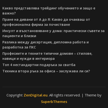
Какво представлява трейдинг обучението и защо е
важно?
Пране на дивани от А до Я: Какво да очакваш от
професионална фирма за почистване
Инсулт и възстановяване у дома: практически съвети за
пациенти и близки
Разлика между дисертация, дипломна работа и
разработка за ПКС
Професиите и техните типични домове – стилове,
навици и нужди в интериора
Топ 4 нестандартни подаръка за сватба
Техника втора ръка за офиса – заслужава ли си?
Copyright
ZenDigital.eu
. All rights reserved.
| Theme by
SuperbThemes