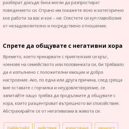
разберат докъде биха могли да разпростират
поведението си. Отрано им покажете ясно и категорично
кое работи за вас и кое – не. Спестете си куп главоболия
от незадоволително и посредствено отношение.
Спрете да общувате с негативни хора
Времето, което прекарвате с приятелския си кръг,
членове на семейството или половинката си, би трябвало
да е изпълнено с положителни емоции и добро
настроение. Ако, по една или друга причина, след среща
вие оставате с горчилка и неудовлетворение, се
запитайте защо трябва да продължите д общувате с
хора, които разцентроват вътрешното ви спокойствие.
Абстрахирайте се от негативизма в живота си.
Лайфстайл
действия
израстване
личност