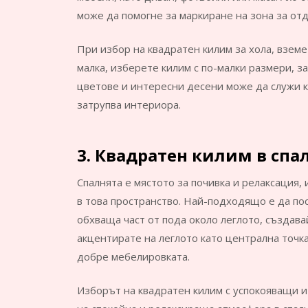
може да помогне за маркиране на зона за от
При избор на квадратен килим за хола, вземе
малка, изберете килим с по-малки размери, з
цветове и интересни десени може да служи к
затрупва интериора.
3. Квадратен килим в спа
Спалнята е мястото за почивка и релаксация,
в това пространство. Най-подходящо е да пос
обхваща част от пода около леглото, създава
акцентирате на леглото като централна точк
добре мебелировката.
Изборът на квадратен килим с успокояващи 