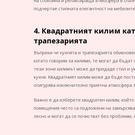
на спокойна и релаксираща атмосфера в спал
подчертае стилната елегантност на мебелите,
4. Квадратният килим кат
трапезарията
Въпреки че кухнята и трапезарията обикнове
когато говорим за килими, те могат да бъдат
тези зони килимът може да придаде стил и у
кухня. Квадратният килим може да бъде пост
осигурява изключително приятна атмосфера з
Важно е да изберете квадратен килим, който 
помещения често са подложени на замърсяван
лесно и могат да се почистват без проблеми, 