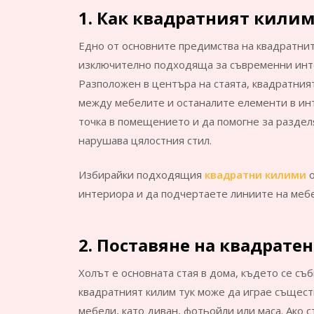
1. Как квадратният килим
Едно от основните предимства на квадратнит
изключително подходяща за съвременни инте
Разположен в центъра на стаята, квадратния
между мебелите и останалите елементи в ин
точка в помещението и да помогне за раздел
нарушава цялостния стил.
Избирайки подходящия
квадратни килими
интериора и да подчертаете линиите на меб
2. Поставяне на квадрате
Холът е основната стая в дома, където се съ
квадратният килим тук може да играе същест
мебели, като диван, фотьойли или маса. Ако 