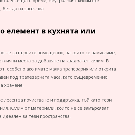
нята. В същото време, неутралният килим ще
 без да ги засенчва.
о елемент в кухнята или
но не са първите помещения, за които се замисляме,
 отлични места за добавяне на квадратен килим. В
ют, особено ако имате малка трапезария или открита
авен под трапезарната маса, като същевременно
а хранене.
е лесен за почистване и поддръжка, тъй като тези
ия. Килим от материали, които не се замърсяват
е идеален за тези пространства.