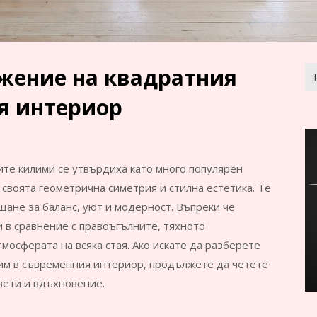
жение на квадратния
Тъ
за:
я интериор
те килими се утвърдиха като много популярен
 своята геометрична симетрия и стилна естетика. Те
щане за баланс, уют и модерност. Въпреки че
 в сравнение с правоъгълните, тяхното
осферата на всяка стая. Ако искате да разберете
лим в съвременния интериор, продължете да четете
вети и вдъхновение.