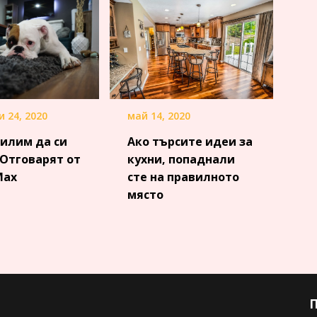
 24, 2020
май 14, 2020
килим да си
Ако търсите идеи за
 Отговарят от
кухни, попаднали
Max
сте на правилното
място
П