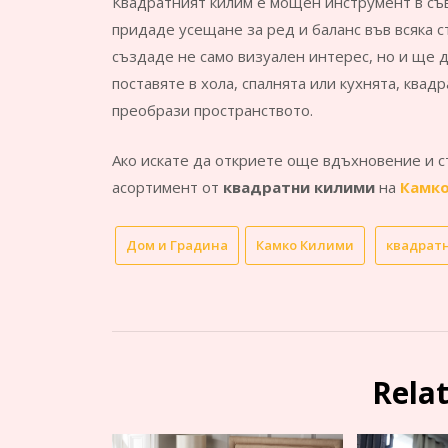
Квадратният килим е мощен инструмент в съ
придаде усещане за ред и баланс във всяка 
създаде не само визуален интерес, но и ще 
поставяте в хола, спалнята или кухнята, квад
преобрази пространството.
Ако искате да откриете още вдъхновение и с
асортимент от
квадратни килими
на
Камк
Дом и Градина
Камко Килими
квадрат
Rela