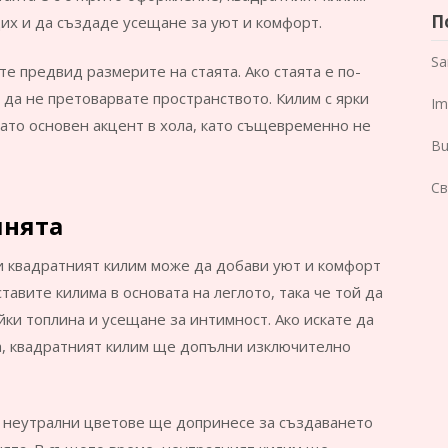
П
дих и да създаде усещане за уют и комфорт.
Sa
те предвид размерите на стаята. Ако стаята е по-
а да не претоварвате пространството. Килим с ярки
Im
ато основен акцент в хола, като същевременно не
Bu
Св
лнята
 и квадратният килим може да добави уют и комфорт
тавите килима в основата на леглото, така че той да
йки топлина и усещане за интимност. Ако искате да
а, квадратният килим ще допълни изключително
и неутрални цветове ще допринесе за създаването