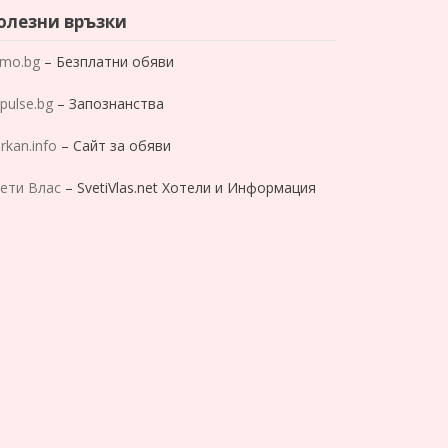
олезни връзки
mo.bg
– Безплатни обяви
pulse.bg
– Запознанства
rkan.info
– Сайт за обяви
ети Влас
– SvetiVlas.net Хотели и Информация