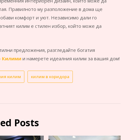
временния интериорен дизайн, който може да
стая. Правилното му разположение в дома ще
добави комфорт и уют. Независимо дали го
ратният килим е стилен избор, който може да
тилни предложения, разгледайте богатия
о Килими
и намерете идеалния килим за вашия дом!
ния килим
килим в коридора
ted Posts