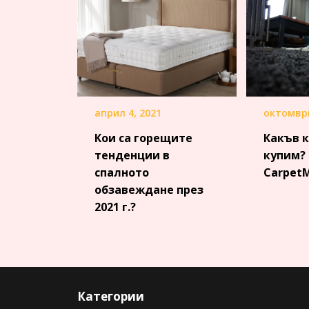
октомври
април 4, 2021
Какъв 
Кои са горещите
купим?
тенденции в
Carpet
спалното
обзавеждане през
2021 г.?
Категории