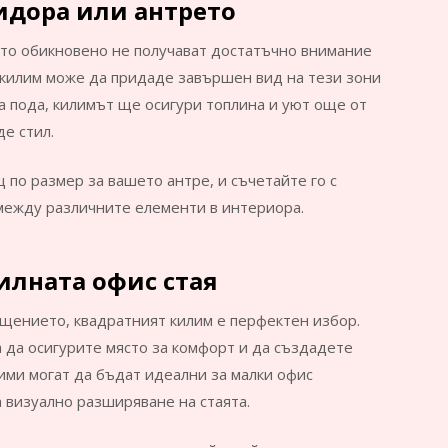
идора или антрето
ито обикновено не получават достатъчно внимание
 килим може да придаде завършен вид на тези зони
а пода, килимът ще осигури топлина и уют още от
е стил.
 по размер за вашето антре, и съчетайте го с
между различните елементи в интериора.
илната офис стая
мещението, квадратният килим е перфектен избор.
за да осигурите място за комфорт и да създадете
ими могат да бъдат идеални за малки офис
а визуално разширяване на стаята.