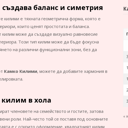
 създава баланс и симетрия
К
е килими е тяхната геометрична форма, която е
риори, които ценят простотата и баланса.
т килим може да създаде визуално равновесие
териора. Този тип килим може да бъде фокусна
янето на различни функционални зони, без да
от
Камко Килими
, можете да добавите хармония в
елировката.
н килим в хола
бират членовете на семейството и гостите, затова
« 
вени роли. Най-често той се поставя под основните
стаята е с открито оформление, квадратният килим