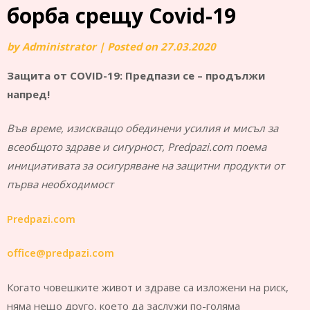
борба срещу Covid-19
by
Administrator
|
Posted on
27.03.2020
Защита от
COVID
-19:
Предпази се
–
продължи
напред!
Във време, изискващо обединени усилия и мисъл за
всеобщото здраве и сигурност,
Predpazi
.
com
поема
инициативата за осигуряване на защитни продукти от
първа необходимост
Predpazi.com
office@predpazi.com
Когато човешките живот и здраве са изложени на риск,
няма нещо друго, което да заслужи по-голяма