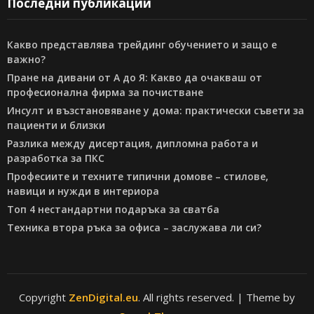
Последни публикации
Какво представлява трейдинг обучението и защо е
важно?
Пране на дивани от А до Я: Какво да очакваш от
професионална фирма за почистване
Инсулт и възстановяване у дома: практически съвети за
пациенти и близки
Разлика между дисертация, дипломна работа и
разработка за ПКС
Професиите и техните типични домове – стилове,
навици и нужди в интериора
Топ 4 нестандартни подаръка за сватба
Техника втора ръка за офиса – заслужава ли си?
Copyright
ZenDigital.eu
. All rights reserved.
| Theme by