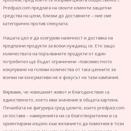
Predpazi.com предлага на своите клиенти защитни
средства на цени, близки до доставните – ние сме
категорично против спекулата.
Нашата цел е да осигурим наличност и доставка на
предпазни продукти за всеки нуждаещ се. Ето защо
количествата на поръчваните продукти от един
потребител ще бъдат ограничени –повсеместното
изкупуване на големи количества от така ценните за
всички ни консумативи не е фокусът на тази кампания.
Вярваме, че човешкият живот и благоденствие са
единственото, което има значение в общата картина.
Печалбата не фигурира сред целите, които predpazi.com
си поставя – намеренията ни са благотворителни и са
ориентирани изцяло към желанието да помогнем в този