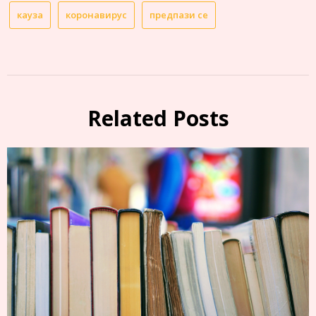
кауза
коронавирус
предпази се
Related Posts