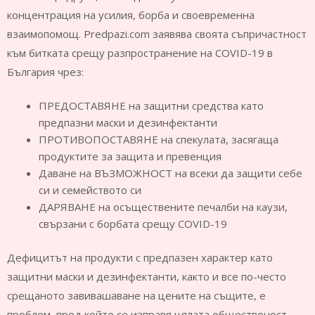
концентрация на усилия, борба и своевременна
взаимопомощ. Predpazi.com заявява своята съпричастност
към битката срещу разпространение на COVID-19 в
България чрез:
ПРЕДОСТАВЯНЕ на защитни средства като
предпазни маски и дезинфектанти
ПРОТИВОПОСТАВЯНЕ на спекулата, засягаща
продуктите за защита и превенция
Даване на ВЪЗМОЖНОСТ на всеки да защити себе
си и семейството си
ДАРЯВАНЕ на осъществените печалби на каузи,
свързани с борбата срещу COVID-19
Дефицитът на продукти с предпазен характер като
защитни маски и дезинфектанти, както и все по-често
срещаното завивашаване на цените на същите, е
проблем, пред който се изправя цялата общественост.