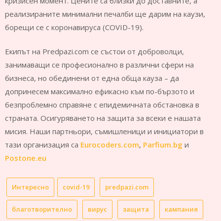
кризисен момент. Цените са близки до доставните, а
реализираните минимални печалби ще дарим на каузи,
борещи се с коронавируса (COVID-19).
Екипът на Predpazi.com се състои от доброволци,
занимаващи се професионално в различни сфери на
бизнеса, но обединени от една обща кауза – да
допринесем максимално ефикасно към по-бързото и
безпроблемно справяне с епидемичната обстановка в
страната. Осигуряването на защита за всеки е нашата
мисия. Наши партньори, съмишленици и инициатори в
тази организация са
Eurocoders.com
,
Parfium.bg
и
Postone.eu
Интересно
covid-19
predpazi.com
благотворително
вирус
защита
кампания