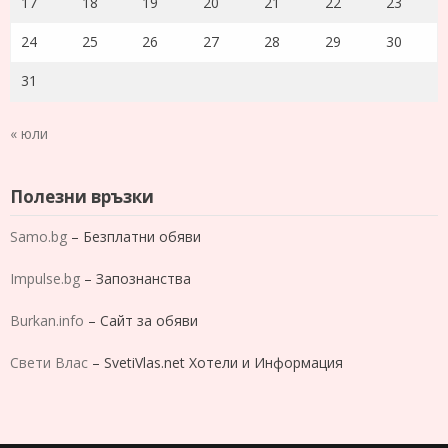
17
18
19
20
21
22
23
24
25
26
27
28
29
30
31
« юли
Полезни връзки
Samo.bg
– Безплатни обяви
Impulse.bg
– Запознанства
Burkan.info
– Сайт за обяви
Свети Влас
– SvetiVlas.net Хотели и Информация