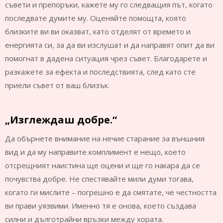
съвети и препоръки, кажете му го следващия път, когато
последвате думите му. Оценяйте помощта, която
близките ви ви оказват, като отделят от времето и
енергията си, за да ви изслушат и да направят опит да ви
помогнат в дадена ситуация чрез съвет. Благодарете и
разкажете за ефекта и последствията, след като сте
приели съвет от ваш близък.
„Изглеждаш добре.“
Да обърнете внимание на нечие старание за външния
вид и да му направите комплимент е нещо, което
отсрещният наистина ще оцени и ще го накара да се
почувства добре. Не спестявайте мили думи тогава,
когато ги мислите – погрешно е да смятате, че честността
ви прави уязвими. Именно тя е онова, което създава
силни и дълготрайни връзки между хората.