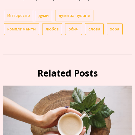
Интересно
думи
думи за чуване
комплименти
любов
обич
слова
хора
Related Posts