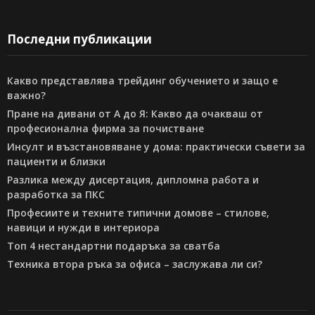
Последни публикации
Какво представлява трейдинг обучението и защо е
важно?
Пране на дивани от А до Я: Какво да очакваш от
професионална фирма за почистване
Инсулт и възстановяване у дома: практически съвети за
пациенти и близки
Разлика между дисертация, дипломна работа и
разработка за ПКС
Професиите и техните типични домове – стилове,
навици и нужди в интериора
Топ 4 нестандартни подаръка за сватба
Техника втора ръка за офиса – заслужава ли си?