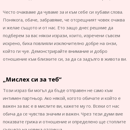
Често очакваме да чуваме за и към себе си хубави слова.
Понякога, обаче, забравяме, че отсрещният човек очаква
и желае същото и от нас. Ето защо днес решхме да
подберем за вас някои изрази, които, изречени съвсем
искрено, биха повлияли изключително добре на онзи,
който ги чуе. Демонстрирайте внимание и добро
отношение към близките си, за да са задълго в живота ви.
„Мислех си за теб“
Този израз би могъл да бъде отправен не само към
интимен партньор. Ако някой, когото обичате и който е
важен за вас е в мислите ви, кажете му го. Всеки от нас
обича да се чувства значим и важен. Чрез тези думи вие
показвате грижа и отношение и определено ще стоплите
сърцето на човека отсреща.