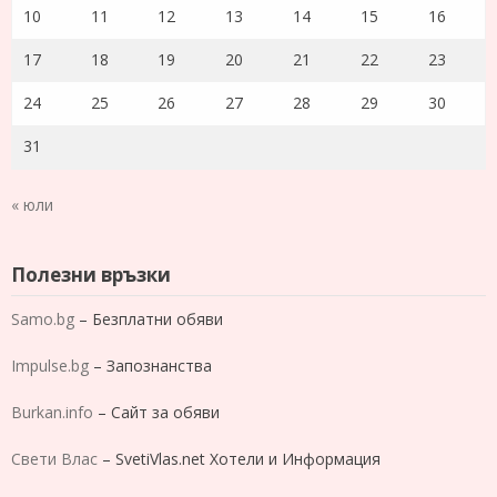
10
11
12
13
14
15
16
17
18
19
20
21
22
23
24
25
26
27
28
29
30
31
« юли
Полезни връзки
Samo.bg
– Безплатни обяви
Impulse.bg
– Запознанства
Burkan.info
– Сайт за обяви
Свети Влас
– SvetiVlas.net Хотели и Информация