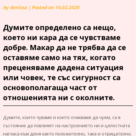
by
denitsa
|
Posted on
14.02.2020
Думите определено са нещо,
което ни кара да се чувстваме
добре. Макар да не трябва да се
оставяме само на тях, когато
преценяваме дадена ситуация
или човек, те със сигурност са
основополагаща част от
отношенията ни с околните.
Думите, които чуваме и които очакваме да чуем, са в
състояние да повлияят на настроението ни и цялостната
нагласа към деня както положително, така и отрицателно.