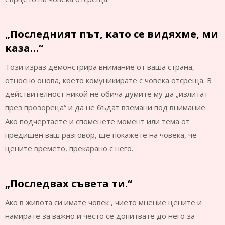
„Последният път, като се видяхме, ми
каза…“
Този израз демонстрира внимание от ваша страна,
относно онова, което комуникирате с човека отсреща. В
действителност никой не обича думите му да „излитат
през прозореца“ и да не бъдат вземани под внимание.
Ако подчертаете и споменете момент или тема от
предишен ваш разговор, ще покажете на човека, че
цените времето, прекарано с него.
„Последвах съвета ти.“
Ако в живота си имате човек , чието мнение цените и
намирате за важно и често се допитвате до него за