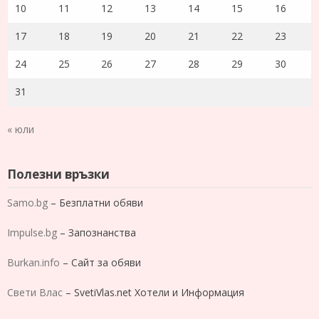
10
11
12
13
14
15
16
17
18
19
20
21
22
23
24
25
26
27
28
29
30
31
« юли
Полезни връзки
Samo.bg
– Безплатни обяви
Impulse.bg
– Запознанства
Burkan.info
– Сайт за обяви
Свети Влас
– SvetiVlas.net Хотели и Информация