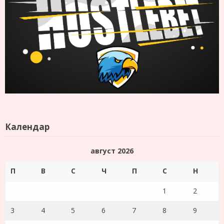
Календар
август 2026
П
В
С
Ч
П
С
Н
1
2
3
4
5
6
7
8
9