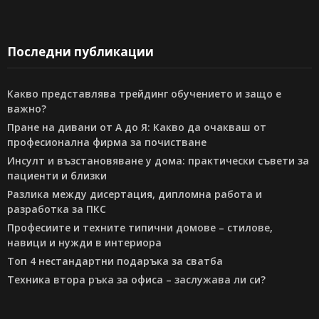
Последни публикации
Какво представлява трейдинг обучението и защо е
важно?
Пране на дивани от А до Я: Какво да очакваш от
професионална фирма за почистване
Инсулт и възстановяване у дома: практически съвети за
пациенти и близки
Разлика между дисертация, дипломна работа и
разработка за ПКС
Професиите и техните типични домове – стилове,
навици и нужди в интериора
Топ 4 нестандартни подаръка за сватба
Техника втора ръка за офиса – заслужава ли си?