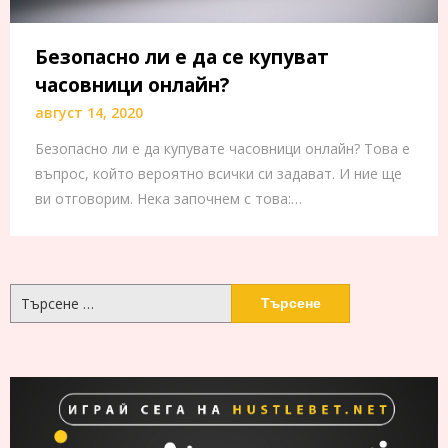
Безопасно ли е да се купуват
часовници онлайн?
август 14, 2020
Безопасно ли е да купувате часовници онлайн? Това е
въпрос, който вероятно всички си задават. И ние ще
ви отговорим. Нека започнем с това:…
Търсене
за: