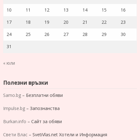
10
11
12
13
14
15
16
17
18
19
20
21
22
23
24
25
26
27
28
29
30
31
« юли
Полезни връзки
Samo.bg
– Безплатни обяви
Impulse.bg
– Запознанства
Burkan.info
– Сайт за обяви
Свети Влас
– SvetiVlas.net Хотели и Информация