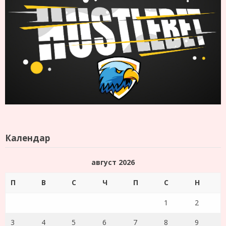
Календар
август 2026
П
В
С
Ч
П
С
Н
1
2
3
4
5
6
7
8
9