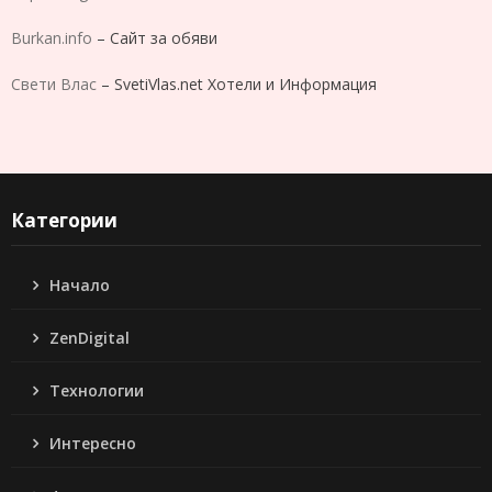
Burkan.info
– Сайт за обяви
Свети Влас
– SvetiVlas.net Хотели и Информация
Категории
Начало
ZenDigital
Технологии
Интересно