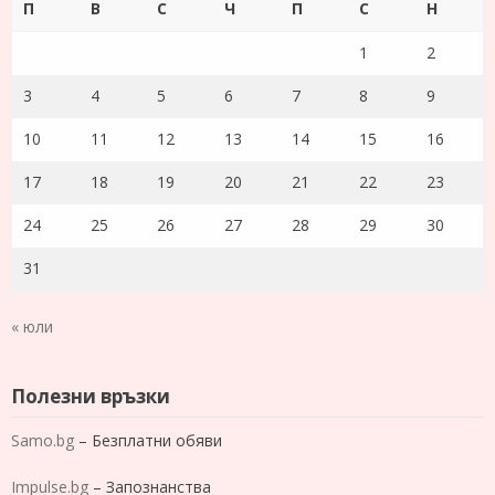
П
В
С
Ч
П
С
Н
1
2
3
4
5
6
7
8
9
10
11
12
13
14
15
16
17
18
19
20
21
22
23
24
25
26
27
28
29
30
31
« юли
Полезни връзки
Samo.bg
– Безплатни обяви
Impulse.bg
– Запознанства