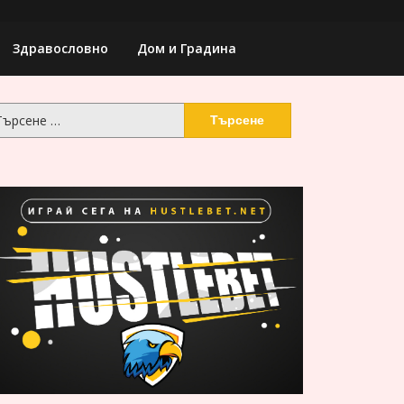
Здравословно
Дом и Градина
рсене