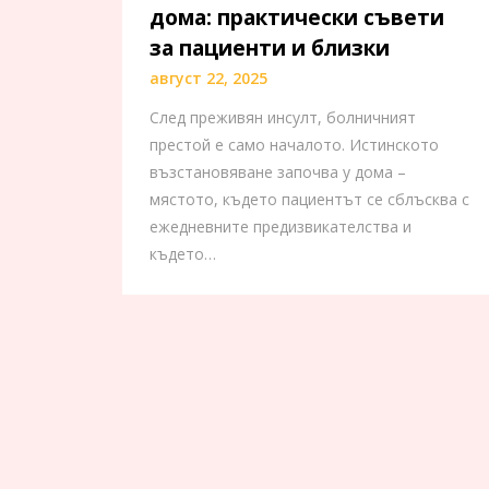
дома: практически съвети
за пациенти и близки
август 22, 2025
След преживян инсулт, болничният
престой е само началото. Истинското
възстановяване започва у дома –
мястото, където пациентът се сблъсква с
ежедневните предизвикателства и
където…