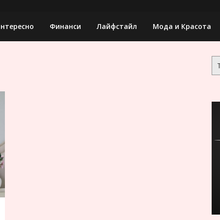
нтересно
Финанси
Лайфстайл
Мода и Красота
Тъ
за: