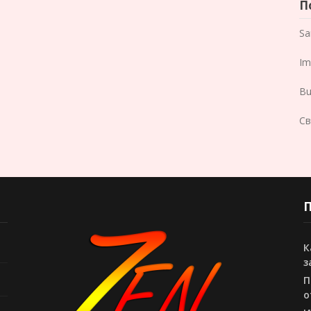
П
Sa
Im
Bu
Св
П
К
з
П
о