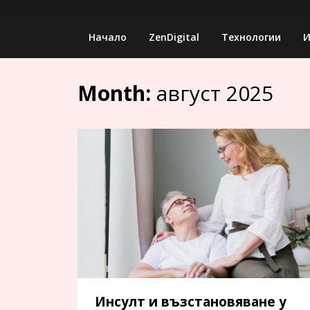
Skip
to
Начало
ZenDigital
Технологии
И
content
Month:
август 2025
Инсулт и възстановяване у