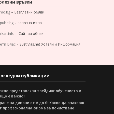
олезни връзки
mo.bg
– Безплатни обяви
pulse.bg
– Запознанства
rkan.info
– Сайт за обяви
ети Влас
– SvetiVlas.net Хотели и Информация
оследни публикации
акво представлява трейдинг обучението и
ащо е важно?
ране на дивани от А до Я: Какво да очакваш
т професионална фирма за почистване